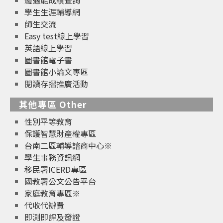
體適能成績查詢
學生生涯輔導網
師生交流
Easy test線上學習
英語線上學習
圖書館電子書
圖書館小論文專區
閱讀存摺推廣活動
其他專區 Other
性別平等教育
保護智慧財產權專區
台南二區輔導諮商中心※
學生事務資訊網
移民署ICERD專區
國教署公文公告平台
家庭教育專區※
代收代辦費
即測即評及發證