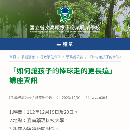
跳
轉
至
主
要
內
選單
容
首頁
/
最新消息
/
行政單位公告
/
學務處公告
/
「如何讓孩子的棒球走的更
「如何讓孩子的棒球走的更長遠」
講座資訊
Post
Post
Post
學務處公告
/
體育組公告
2023/12/01
twvstn304
category:
published:
author:
1.時間：112年12月19日及20日。
2.地點：嘉南藥理科技大學。
3.相關內容請參閱附件。