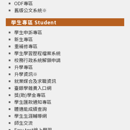
ODF專區
舊版公文系統※
學生專區 Student
學生申訴專區
新生專區
重補修專區
學生學習歷程檔案系統
校務行政系統解鎖申請
升學專區
升學資訊※
就業媒合及求職資訊
臺銀學雜費入口網
獎(助)學金專區
學生匯款通知專區
體適能成績查詢
學生生涯輔導網
師生交流
Easy test線上學習