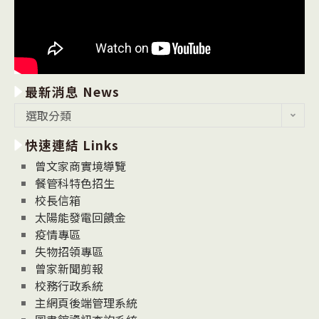
最新消息 News
最
選取分類
新
快速連結 Links
消
息
曾文家商實境導覽
News
餐管科特色招生
校長信箱
太陽能發電回饋金
疫情專區
失物招領專區
曾家新聞剪報
校務行政系統
主網頁後端管理系統