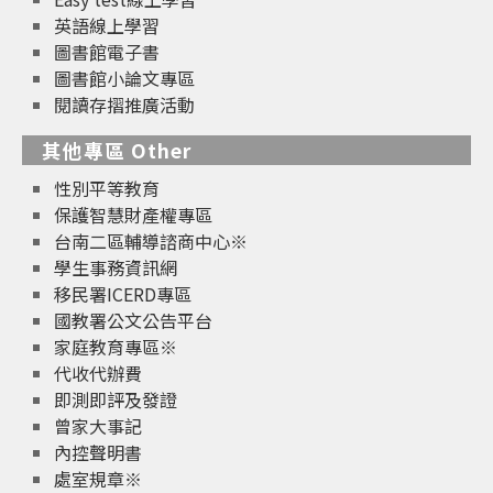
英語線上學習
圖書館電子書
圖書館小論文專區
閱讀存摺推廣活動
其他專區 Other
性別平等教育
保護智慧財產權專區
台南二區輔導諮商中心※
學生事務資訊網
移民署ICERD專區
國教署公文公告平台
家庭教育專區※
代收代辦費
即測即評及發證
曾家大事記
內控聲明書
處室規章※