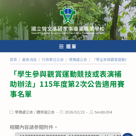
跳
轉
至
主
要
內
選單
容
首頁
/
最新消息
/
行政單位公告
/
學務處公告
/
「學生參與觀賞運動競技或
「學生參與觀賞運動競技或表演補
助辦法」115年度第2次公告適用賽
事名單
Post
Post
Post
學務處公告
/
體育組公告
2026/02/23
twvstn304
category:
published:
author:
相關內容請參閱附件。