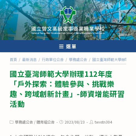
跳
轉
至
主
要
內
選單
容
首頁
/
最新消息
/
行政單位公告
/
學務處公告
/
國立臺灣師範大學辦理11
國立臺灣師範大學辦理112年度
「戶外探索：體驗參與、挑戰樂
趣、跨域創新計畫」-師資增能研習
活動
Post
Post
Post
學務處公告
/
體育組公告
2023/08/23
twvstn304
category:
published:
author: