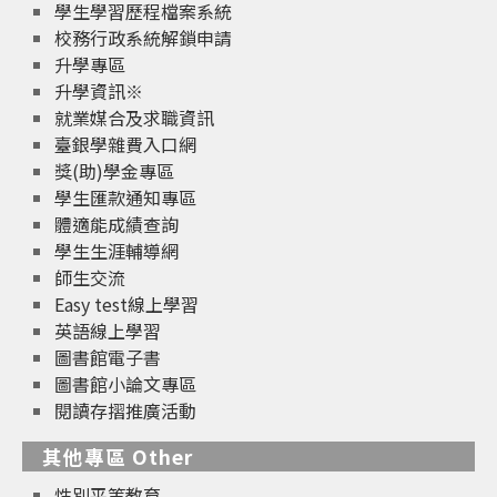
學生學習歷程檔案系統
校務行政系統解鎖申請
升學專區
升學資訊※
就業媒合及求職資訊
臺銀學雜費入口網
獎(助)學金專區
學生匯款通知專區
體適能成績查詢
學生生涯輔導網
師生交流
Easy test線上學習
英語線上學習
圖書館電子書
圖書館小論文專區
閱讀存摺推廣活動
其他專區 Other
性別平等教育