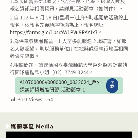
1.本次研習共計3場次，包含主題、地點、招收人數及
報名資訊等相關資訊，請詳見活動簡章（如附件）。
2.自 112 年 8 月 28 日(星期一)上午9時起開放活動線上
報名，依報名先後順序額滿為止，報名網址：
https://forms.gle/1psrAW1PVu9RAYJx7
。
3.為保障參與者權益，1 人至多能報名 2 場研習。如報
名人數超過，則以服務單位所在地與課程執行地區相同
者優先錄取。
4.相關問題，請逕洽國立臺灣師範大學戶外探索計畫執
行團隊唐楷欣小姐（02）7749-3244。
A10700000V0000000_0032624_戶外
下
載
探索師資增能研習-活動簡章-1
Post Views:
164
媒體專區 Media