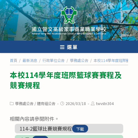
跳
轉
至
主
要
內
選單
容
首頁
/
最新消息
/
行政單位公告
/
學務處公告
/
本校114學年度班際籃球
本校114學年度班際籃球賽賽程及
競賽規程
Post
Post
Post
學務處公告
/
體育組公告
2026/03/18
twvstn304
category:
published:
author:
相關內容請參閱附件。
114-2籃球比賽競賽規程
下載