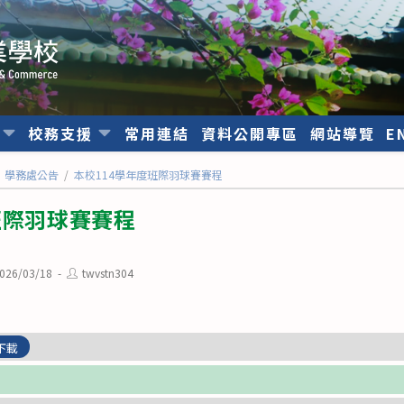
位
校務支援
常用連結
資料公開專區
網站導覽
E
學務處公告
/
本校114學年度班際羽球賽賽程
班際羽球賽賽程
Post
026/03/18
twvstn304
ished:
author:
下載