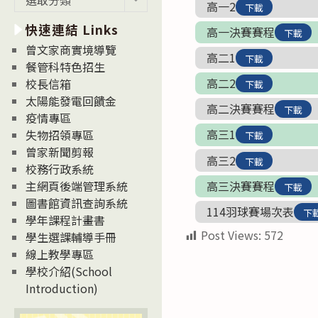
高一2
下載
新
快速連結 Links
消
高一決賽賽程
下載
息
曾文家商實境導覽
高二1
下載
News
餐管科特色招生
高二2
校長信箱
下載
太陽能發電回饋金
高二決賽賽程
下載
疫情專區
高三1
失物招領專區
下載
曾家新聞剪報
高三2
下載
校務行政系統
高三決賽賽程
主網頁後端管理系統
下載
圖書館資訊查詢系統
114羽球賽場次表
下
學年課程計畫書
Post Views:
572
學生選課輔導手冊
線上教學專區
學校介紹(School
Introduction)