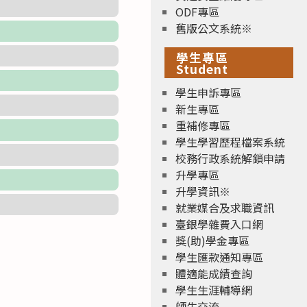
ODF專區
舊版公文系統※
學生專區
Student
學生申訴專區
新生專區
重補修專區
學生學習歷程檔案系統
校務行政系統解鎖申請
升學專區
升學資訊※
就業媒合及求職資訊
臺銀學雜費入口網
獎(助)學金專區
學生匯款通知專區
體適能成績查詢
學生生涯輔導網
師生交流