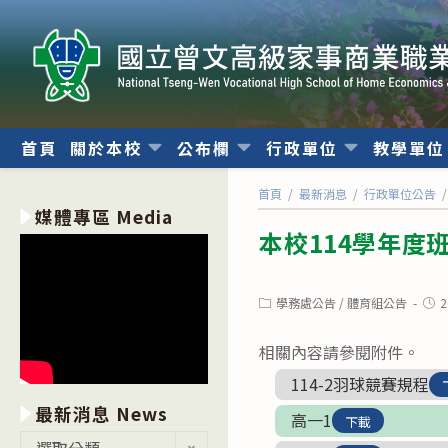
跳
轉
至
主
要
內
首頁
關於本校
公布欄
行政單位
教學單
容
首頁
/
最新消息
/
行政單位公告
/
媒體專區 Media
本校114學年度
Post
Post
學務處公告
/
體育組公告
2
category:
publ
相關內容請參閱附件。
114-2羽球競賽規程
最新消息 News
高一1
下載
最
選取分類