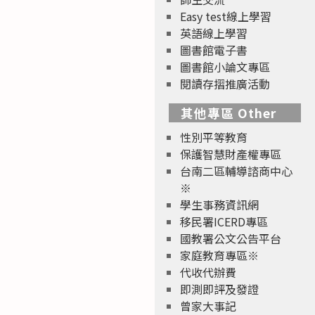
Easy test線上學習
英語線上學習
圖書館電子書
圖書館小論文專區
閱讀存摺推廣活動
其他專區 Other
性別平等教育
保護智慧財產權專區
台南二區輔導諮商中心
※
學生事務資訊網
移民署ICERD專區
國教署公文公告平台
家庭教育專區※
代收代辦費
即測即評及發證
曾家大事記