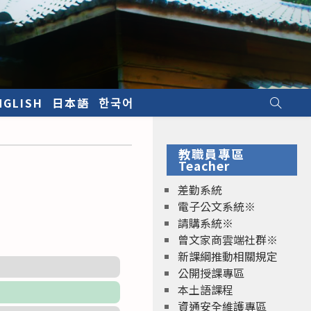
NGLISH
日本語
한국어
教職員專區
Teacher
差勤系統
電子公文系統※
請購系統※
曾文家商雲端社群※
新課綱推動相關規定
公開授課專區
本土語課程
資通安全維護專區