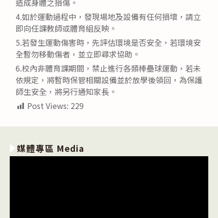
造成身體之損傷。
4.如於運動過程中，發現場地及設備有任何損壞，請立
即向任課教師或體育組反映。
5.若發生運動傷害時，先評估環境是否安全，若環境安
全暫勿移動傷者，並立即尋求協助。
6.校內非體育課期間，禁止進行各類棒壘球運動，若未
依規定，將暫時保管相關設備並於放學後領回，為保護
師生安全，將另行通知家長。
Post Views:
229
媒體專區 Media