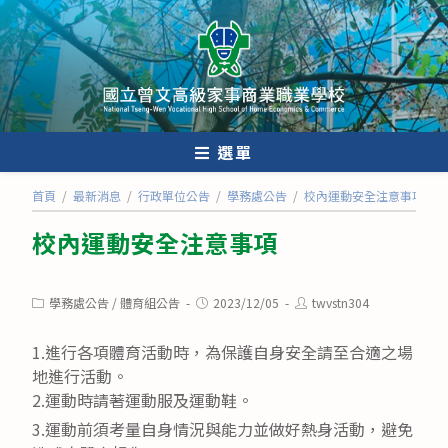
跳
轉
至
主
要
內
選單
容
首頁
/
最新消息
/
行政單位公告
/
學務處公告
/
校內運動安全注意事項
校內運動安全注意事項
Post
Post
Post
學務處公告
/
體育組公告
2023/12/05
twvstn304
category:
published:
author:
1.進行各項體育活動時，為保護自身安全請至合適之場
地進行活動。
2.運動時請著運動服及運動鞋。
3.運動前須考量自身情況與能力並做好熱身活動，避免