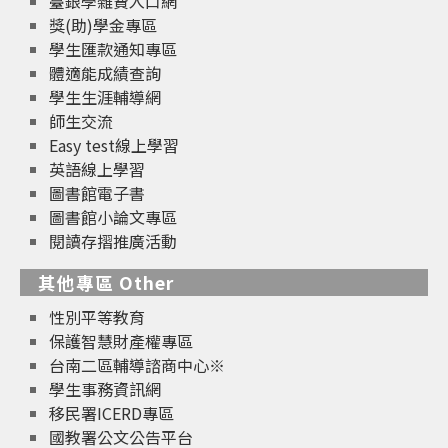
臺銀學雜費入口網
獎(助)學金專區
學生匯款通知專區
體適能成績查詢
學生生涯輔導網
師生交流
Easy test線上學習
英語線上學習
圖書館電子書
圖書館小論文專區
閱讀存摺推廣活動
其他專區 Other
性別平等教育
保護智慧財產權專區
台南二區輔導諮商中心※
學生事務資訊網
移民署ICERD專區
國教署公文公告平台