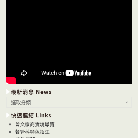
最新消息 News
最
選取分類
新
快速連結 Links
消
息
曾文家商實境導覽
News
餐管科特色招生