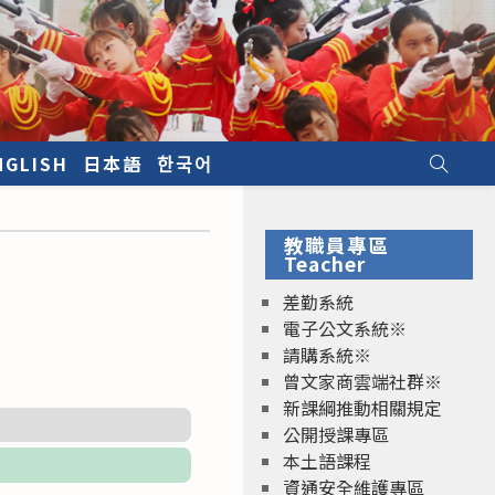
NGLISH
日本語
한국어
教職員專區
Teacher
差勤系統
電子公文系統※
請購系統※
曾文家商雲端社群※
新課綱推動相關規定
公開授課專區
本土語課程
資通安全維護專區