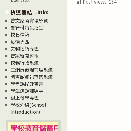
Post Views:
134
新
快速連結 Links
消
息
曾文家商實境導覽
News
餐管科特色招生
校長信箱
疫情專區
失物招領專區
曾家新聞剪報
校務行政系統
主網頁後端管理系統
圖書館資訊查詢系統
學年課程計畫書
學生選課輔導手冊
線上教學專區
學校介紹(School
Introduction)