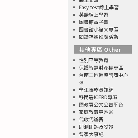
Easy test線上學習
英語線上學習
圖書館電子書
圖書館小論文專區
閱讀存摺推廣活動
其他專區 Other
性別平等教育
保護智慧財產權專區
台南二區輔導諮商中心
※
學生事務資訊網
移民署ICERD專區
國教署公文公告平台
家庭教育專區※
代收代辦費
即測即評及發證
曾家大事記