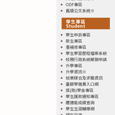
ODF專區
舊版公文系統※
學生專區
Student
學生申訴專區
新生專區
重補修專區
學生學習歷程檔案系統
校務行政系統解鎖申請
升學專區
升學資訊※
就業媒合及求職資訊
臺銀學雜費入口網
獎(助)學金專區
學生匯款通知專區
體適能成績查詢
學生生涯輔導網
師生交流