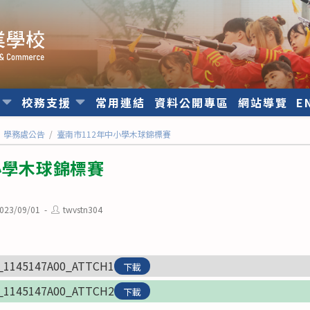
位
校務支援
常用連結
資料公開專區
網站導覽
E
學務處公告
/
臺南市112年中小學木球錦標賽
小學木球錦標賽
Post
023/09/01
twvstn304
ished:
author:
_1145147A00_ATTCH1
下載
_1145147A00_ATTCH2
下載