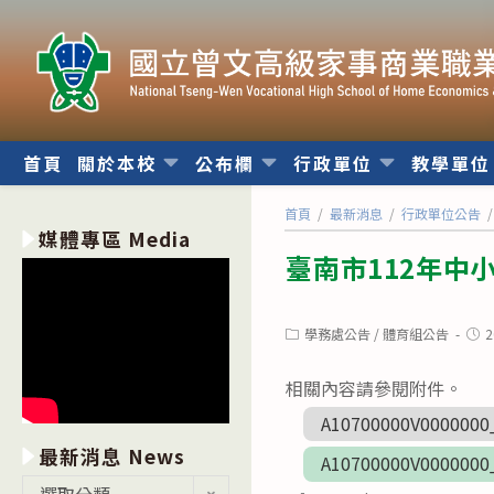
跳
轉
至
主
要
內
首頁
關於本校
公布欄
行政單位
教學單
容
首頁
/
最新消息
/
行政單位公告
/
媒體專區 Media
臺南市112年中
Post
Post
學務處公告
/
體育組公告
2
category:
publ
相關內容請參閱附件。
A10700000V0000000
最新消息 News
A10700000V0000000
最
選取分類