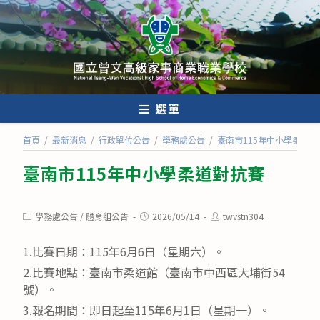
跳
轉
至
主
要
內
選單
容
首頁
/
最新消息
/
行政單位公告
/
學務處公告
/
臺南市115年中小學柔道對
臺南市115年中小學柔道對抗賽
Post
Post
Post
學務處公告
/
體育組公告
2026/05/14
twvstn304
category:
published:
author:
1.比賽日期：115年6月6日（星期六）。
2.比賽地點：臺南市柔道館（臺南市中西區大埔街54
號）。
3.報名期間：即日起至115年6月1日（星期一）。