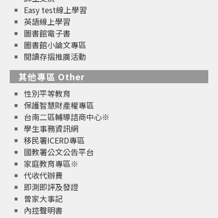
Easy test線上學習
英語線上學習
圖書館電子書
圖書館小論文專區
閱讀存摺推廣活動
其他專區 Other
性別平等教育
保護智慧財產權專區
台南二區輔導諮商中心※
學生事務資訊網
移民署ICERD專區
國教署公文公告平台
家庭教育專區※
代收代辦費
即測即評及發證
曾家大事記
內控聲明書