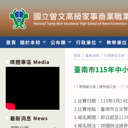
跳
轉
至
主
要
內
首頁
關於本校
公布欄
行政單位
教學單
容
首頁
/
最新消息
/
行政單位公告
/
媒體專區 Media
臺南市115年中
Post
Post
學務處公告
/
體育組公告
2
category:
publ
1.比賽日期：115年3月14
2.比賽地點：臺南市立文賢
3.報名期間：即日起至11
最新消息 News
4.報名辦法：詳細辦法請
最
選取分類