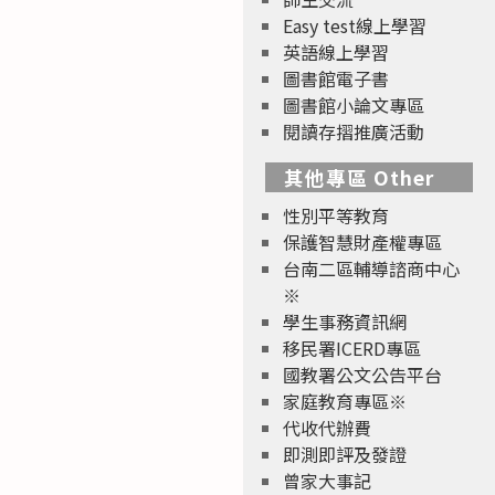
Easy test線上學習
英語線上學習
圖書館電子書
圖書館小論文專區
閱讀存摺推廣活動
其他專區 Other
性別平等教育
保護智慧財產權專區
台南二區輔導諮商中心
※
學生事務資訊網
移民署ICERD專區
國教署公文公告平台
家庭教育專區※
代收代辦費
即測即評及發證
曾家大事記