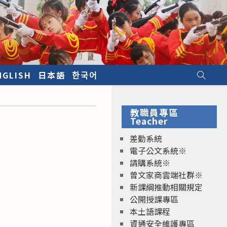
NGLISH
日本語
한국어
教職員專區
Teacher
差勤系統
電子公文系統※
請購系統※
曾文家商雲端社群※
新課綱推動相關規定
公開授課專區
本土語課程
資通安全維護專區