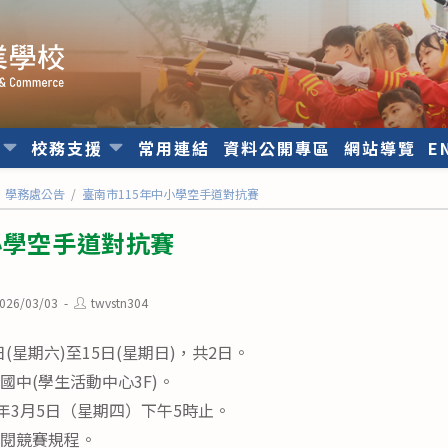
位
校務支援
常用連結
資料公開專區
網站導覽
E
學務處公告
/
臺南市115年中小學空手道對抗賽
小學空手道對抗賽
Post
026/03/03
twvstn304
ished:
author:
日(星期六)至15日(星期日)，共2日。
國中(學生活動中心3F)。
5年3月5日（星期四）下午5時止。
參閱競賽規程。