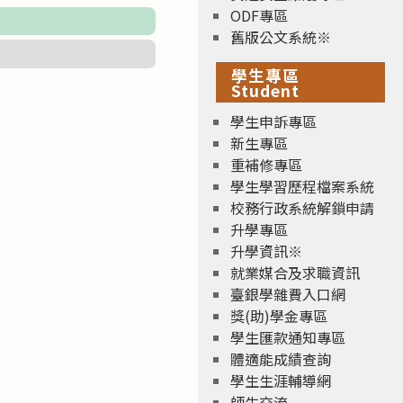
ODF專區
舊版公文系統※
學生專區
Student
學生申訴專區
新生專區
重補修專區
學生學習歷程檔案系統
校務行政系統解鎖申請
升學專區
升學資訊※
就業媒合及求職資訊
臺銀學雜費入口網
獎(助)學金專區
學生匯款通知專區
體適能成績查詢
學生生涯輔導網
師生交流