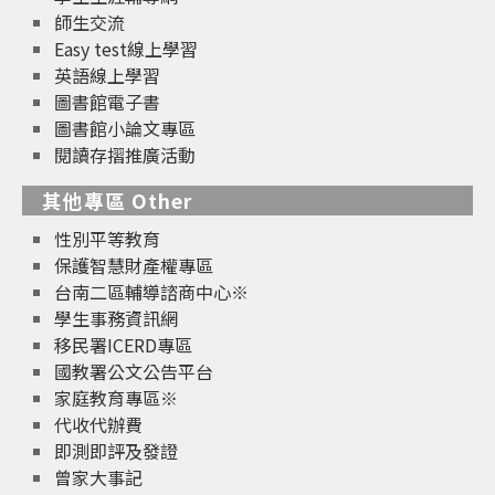
師生交流
Easy test線上學習
英語線上學習
圖書館電子書
圖書館小論文專區
閱讀存摺推廣活動
其他專區 Other
性別平等教育
保護智慧財產權專區
台南二區輔導諮商中心※
學生事務資訊網
移民署ICERD專區
國教署公文公告平台
家庭教育專區※
代收代辦費
即測即評及發證
曾家大事記