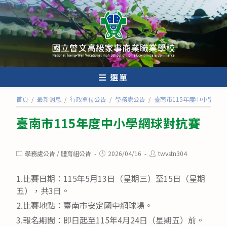
跳
轉
至
主
要
內
選單
容
首頁
/
最新消息
/
行政單位公告
/
學務處公告
/
臺南市115年度中小學網球
臺南市115年度中小學網球對抗賽
Post
Post
Post
學務處公告
/
體育組公告
2026/04/16
twvstn304
category:
published:
author:
1.比賽日期：115年5月13日（星期三）至15日（星期
五），共3日。
2.比賽地點：臺南市安定國中網球場。
3.報名期間：即日起至115年4月24日（星期五）前。