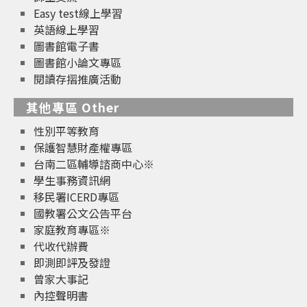
Easy test線上學習
英語線上學習
圖書館電子書
圖書館小論文專區
閱讀存摺推廣活動
其他專區 Other
性別平等教育
保護智慧財產權專區
台南二區輔導諮商中心※
學生事務資訊網
移民署ICERD專區
國教署公文公告平台
家庭教育專區※
代收代辦費
即測即評及發證
曾家大事記
內控聲明書