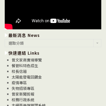
最新消息 News
最
選取分類
新
快速連結 Links
消
息
曾文家商實境導覽
News
餐管科特色招生
校長信箱
太陽能發電回饋金
疫情專區
失物招領專區
曾家新聞剪報
校務行政系統
主網頁後端管理系統