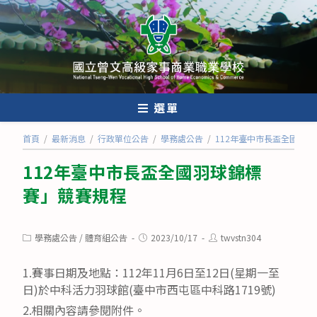
跳
轉
至
主
要
內
選單
容
首頁
/
最新消息
/
行政單位公告
/
學務處公告
/
112年臺中市長盃全國羽
112年臺中市長盃全國羽球錦標
賽」競賽規程
Post
Post
Post
學務處公告
/
體育組公告
2023/10/17
twvstn304
category:
published:
author:
1.賽事日期及地點：112年11月6日至12日(星期一至
日)於中科活力羽球館(臺中市西屯區中科路1719號)
2.相關內容請參閱附件。