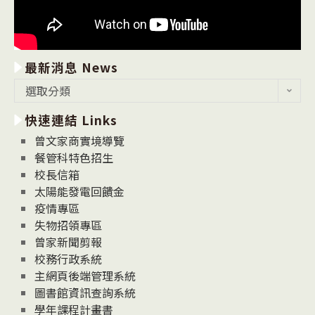
最新消息 News
最
選取分類
新
快速連結 Links
消
息
曾文家商實境導覽
News
餐管科特色招生
校長信箱
太陽能發電回饋金
疫情專區
失物招領專區
曾家新聞剪報
校務行政系統
主網頁後端管理系統
圖書館資訊查詢系統
學年課程計畫書