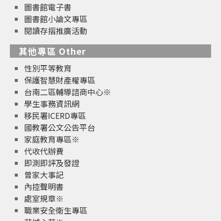
圖書館電子書
圖書館小論文專區
閱讀存摺推廣活動
其他專區 Other
性別平等教育
保護智慧財產權專區
台南二區輔導諮商中心※
學生事務資訊網
移民署ICERD專區
國教署公文公告平台
家庭教育專區※
代收代辦費
即測即評及發證
曾家大事記
內控聲明書
處室規章※
職業安全衛生專區