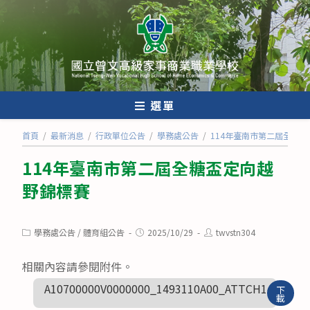
跳
轉
至
主
要
內
選單
容
首頁
/
最新消息
/
行政單位公告
/
學務處公告
/
114年臺南市第二屆全糖
114年臺南市第二屆全糖盃定向越
野錦標賽
Post
Post
Post
學務處公告
/
體育組公告
2025/10/29
twvstn304
category:
published:
author:
相關內容請參閱附件。
A10700000V0000000_1493110A00_ATTCH1
下
載