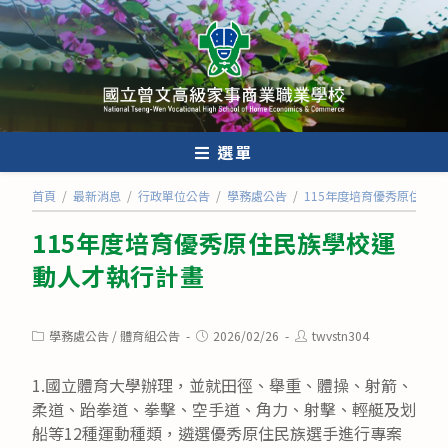
跳
轉
至
主
要
內
選單
容
首頁
/
最新消息
/
行政單位公告
/
學務處公告
/
115年度培育優秀原住民
115年度培育優秀原住民族學校運
動人才執行計畫
Post
Post
Post
學務處公告
/
體育組公告
2026/02/26
twvstn304
category:
published:
author:
1.國立體育大學辦理，並就田徑、舉重、體操、射箭、
柔道、跆拳道、拳擊、空手道、角力、射擊、輕艇及划
船等12種運動種類，遴選優秀原住民族選手進行專案