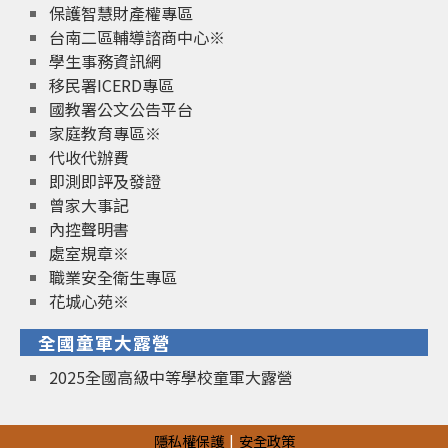
保護智慧財產權專區
台南二區輔導諮商中心※
學生事務資訊網
移民署ICERD專區
國教署公文公告平台
家庭教育專區※
代收代辦費
即測即評及發證
曾家大事記
內控聲明書
處室規章※
職業安全衛生專區
花城心苑※
全國童軍大露營
2025全國高級中等學校童軍大露營
隱私權保護
安全政策