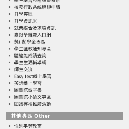
學生學習歷程檔案系統
校務行政系統解鎖申請
升學專區
升學資訊※
就業媒合及求職資訊
臺銀學雜費入口網
獎(助)學金專區
學生匯款通知專區
體適能成績查詢
學生生涯輔導網
師生交流
Easy test線上學習
英語線上學習
圖書館電子書
圖書館小論文專區
閱讀存摺推廣活動
其他專區 Other
性別平等教育