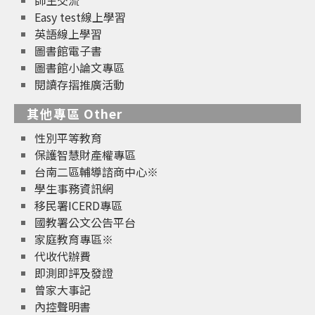
Easy test線上學習
英語線上學習
圖書館電子書
圖書館小論文專區
閱讀存摺推廣活動
其他專區 Other
性別平等教育
保護智慧財產權專區
台南二區輔導諮商中心※
學生事務資訊網
移民署ICERD專區
國教署公文公告平台
家庭教育專區※
代收代辦費
即測即評及發證
曾家大事記
內控聲明書