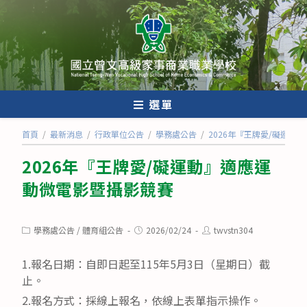
跳
轉
至
主
要
內
選單
容
首頁
/
最新消息
/
行政單位公告
/
學務處公告
/
2026年『王牌愛/礙運動
2026年『王牌愛/礙運動』適應運
動微電影暨攝影競賽
Post
Post
Post
學務處公告
/
體育組公告
2026/02/24
twvstn304
category:
published:
author:
1.報名日期：自即日起至115年5月3日（星期日）截
止。
2.報名方式：採線上報名，依線上表單指示操作。