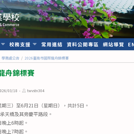
位
校務支援
常用連結
資料公開專區
網站導覽
E
學務處公告
/
2026臺南市國際龍舟錦標賽
際龍舟錦標賽
Post
026/03/18
twvstn304
ished:
author:
日（星期三）至6月21日（星期日），共計5日。
至承天橋及其旁慶平路段。
7日晚上6時起。
7日晚上7時起。