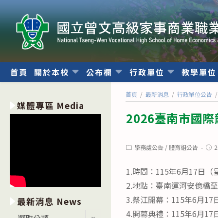
跳
轉
至
主
要
內
首頁
關於本校
公布欄
行政單位
教學單
容
首頁
/
最新消息
/
行政單位公告
/
媒體專區 Media
2026臺南市國
Post
Post
學務處公告
/
體育組公告
2
category:
publ
1.時間：115年6月17
2.地點：臺南運河安億橋
3.祭江開幕：115年6月1
最新消息 News
4.開幕典禮：115年6月1
最
選取分類