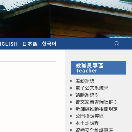
NGLISH
日本語
한국어
教職員專區
Teacher
差勤系統
電子公文系統※
請購系統※
曾文家商雲端社群※
新課綱推動相關規定
公開授課專區
本土語課程
資通安全維護專區