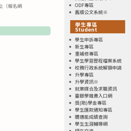
ODF專區
時止（報名網
舊版公文系統※
學生專區
Student
學生申訴專區
新生專區
重補修專區
學生學習歷程檔案系統
校務行政系統解鎖申請
升學專區
升學資訊※
就業媒合及求職資訊
臺銀學雜費入口網
獎(助)學金專區
學生匯款通知專區
體適能成績查詢
學生生涯輔導網
師生交流