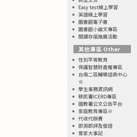
Easy test線上學習
英語線上學習
圖書館電子書
圖書館小論文專區
閱讀存摺推廣活動
其他專區 Other
性別平等教育
保護智慧財產權專區
台南二區輔導諮商中心
※
學生事務資訊網
移民署ICERD專區
國教署公文公告平台
家庭教育專區※
代收代辦費
即測即評及發證
曾家大事記