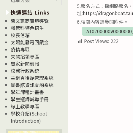
新
5.報名方式：採網路報名，自
快速連結 Links
消
址:
https://dragonboat.tai
息
曾文家商實境導覽
6.相關內容請參閱附件。
News
餐管科特色招生
A10700000V0000000
校長信箱
Post Views:
222
太陽能發電回饋金
疫情專區
失物招領專區
曾家新聞剪報
校務行政系統
主網頁後端管理系統
圖書館資訊查詢系統
學年課程計畫書
學生選課輔導手冊
線上教學專區
學校介紹(School
Introduction)