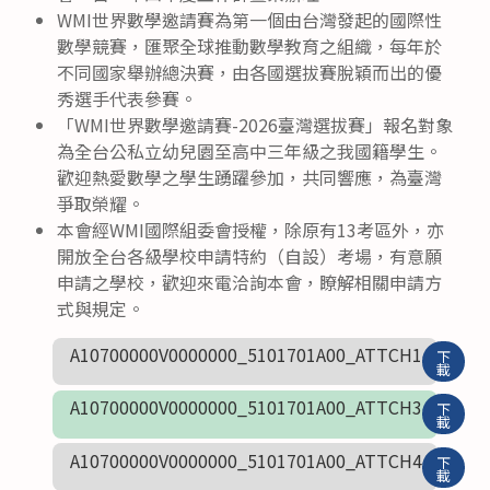
WMI世界數學邀請賽為第一個由台灣發起的國際性
數學競賽，匯聚全球推動數學教育之組織，每年於
不同國家舉辦總決賽，由各國選拔賽脫穎而出的優
秀選手代表參賽。
「WMI世界數學邀請賽-2026臺灣選拔賽」報名對象
為全台公私立幼兒園至高中三年級之我國籍學生。
歡迎熱愛數學之學生踴躍參加，共同響應，為臺灣
爭取榮耀。
本會經WMI國際組委會授權，除原有13考區外，亦
開放全台各級學校申請特約（自設）考場，有意願
申請之學校，歡迎來電洽詢本會，瞭解相關申請方
式與規定。
A10700000V0000000_5101701A00_ATTCH1
下
載
A10700000V0000000_5101701A00_ATTCH3
下
載
A10700000V0000000_5101701A00_ATTCH4
下
載