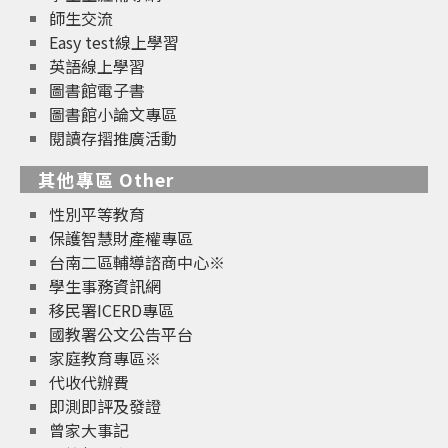
師生交流
Easy test線上學習
英語線上學習
圖書館電子書
圖書館小論文專區
閱讀存摺推廣活動
其他專區 Other
性別平等教育
保護智慧財產權專區
台南二區輔導諮商中心※
學生事務資訊網
移民署ICERD專區
國教署公文公告平台
家庭教育專區※
代收代辦費
即測即評及發證
曾家大事記