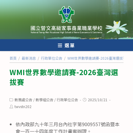
跳
轉
至
主
要
內
選單
容
首頁
/
最新消息
/
行政單位公告
/
WMI世界數學邀請賽-2026臺灣選拔賽
WMI世界數學邀請賽-2026臺灣選
拔賽
Post
Post
教務處公告
/
教學組公告
/
行政單位公告
2025/10/21
category:
published:
Post
twvstn202
author:
依內政部九十年三月台內社字第9009557號函暨本
會一百一十四年度工作計畫案辦理。