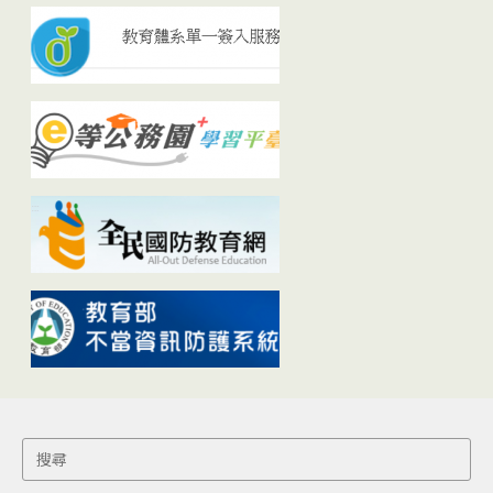
Search
for: