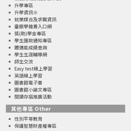
升學專區
升學資訊※
就業媒合及求職資訊
臺銀學雜費入口網
獎(助)學金專區
學生匯款通知專區
體適能成績查詢
學生生涯輔導網
師生交流
Easy test線上學習
英語線上學習
圖書館電子書
圖書館小論文專區
閱讀存摺推廣活動
其他專區 Other
性別平等教育
保護智慧財產權專區