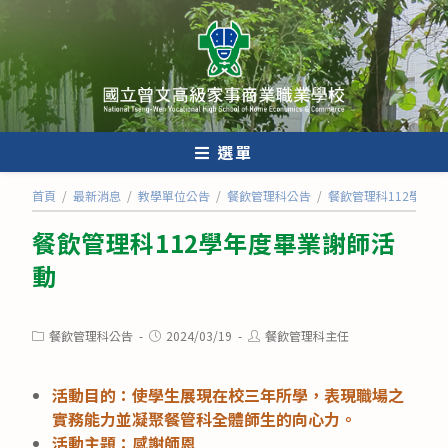
跳
轉
至
主
要
內
選單
容
首頁
/
最新消息
/
教學單位公告
/
餐飲管理科公告
/
餐飲管理科112學年
餐飲管理科112學年度畢業謝師活
動
Post
Post
Post
餐飲管理科公告
2024/03/19
餐飲管理科主任
category:
published:
author:
活動目的：使學生展現在校三年所學，表現職場之
實務能力並凝聚餐管科全體師生的向心力。
活動主題：感謝師恩