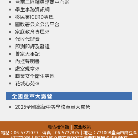
台南二區輔導諮商中心※
學生事務資訊網
移民署ICERD專區
國教署公文公告平台
家庭教育專區※
代收代辦費
即測即評及發證
曾家大事記
內控聲明書
處室規章※
職業安全衛生專區
花城心苑※
全國童軍大露營
2025全國高級中等學校童軍大露營
隱私權保護
安全政策
電話：06-5722079｜傳真：06-5722875｜地址：721008臺南市麻豆區
和平路9號｜©2023 國立曾文高級家事商業職業學校 版權所有