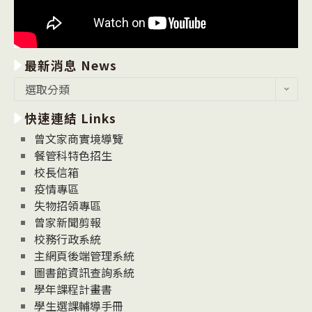
最新消息 News
最
選取分類
新
快速連結 Links
消
息
曾文家商實境導覽
News
餐管科特色招生
校長信箱
疫情專區
失物招領專區
曾家新聞剪報
校務行政系統
主網頁後端管理系統
圖書館資訊查詢系統
學年課程計畫書
學生選課輔導手冊