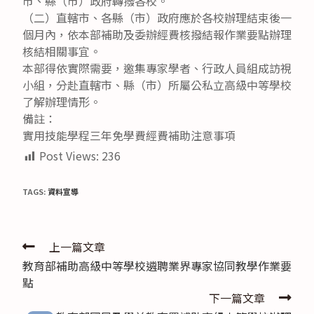
市、縣（市）政府轉撥各校。
（二）直轄市、各縣（市）政府應於各校辦理結束後一
個月內，依本部補助及委辦經費核撥結報作業要點辦理
核結相關事宜。
本部得依實際需要，邀集專家學者、行政人員組成訪視
小組，分赴直轄市、縣（市）所屬公私立高級中等學校
了解辦理情形。
備註：
實用技能學程三年免學費經費補助注意事項
Post Views:
236
TAGS:
資料宣導
Read
上一篇文章
教育部補助高級中等學校遴聘業界專家協同教學作業要
more
點
articles
下一篇文章