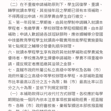
（二）在不重複申請補助原則下，學生因復學、重讀、
轉學就讀本學程，其銜接年段之學期已領有本項補助，
不得再提出申請，所須學費由學生自行繳交。
五、第一年段第二學期後，由其他學制申請轉入就讀本
學程者，免繳學費，學校辦理本學程相關經費，由本部
補助；申請人數超過各該班缺額時，應依據輔導分發國
中技藝教育學程學生就讀高中職實用技能學程實施要點
第七點規定之輔導分發優先順序辦理。
六、就讀本學程學生享有政府其他就學補助或學費減免
優待者，學校應為學生擇優申請補助，學費不得重複申
請，違反規定者應追繳其溢領之金額。
七、直轄市政府所屬公私立高級中等學校及各縣（市）
政府所屬公立高級中等學校辦理本學程，本部補助直轄
市比率最高以百分之五十為限；縣（市）最高比率以百
分之九十為限，並依下列規定辦理：
（一）本補助款得以代收代付方式辦理。各校應於每學
期開始後一個月內依本注意事項核算補助經費，經直轄
市、各縣（市）政府審核後，彙報掣據送本部核撥直轄