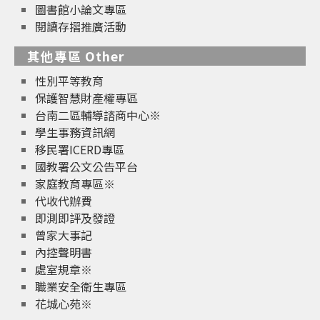
圖書館小論文專區
閱讀存摺推廣活動
其他專區 Other
性別平等教育
保護智慧財產權專區
台南二區輔導諮商中心※
學生事務資訊網
移民署ICERD專區
國教署公文公告平台
家庭教育專區※
代收代辦費
即測即評及發證
曾家大事記
內控聲明書
處室規章※
職業安全衛生專區
花城心苑※