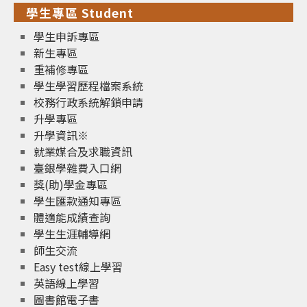
學生專區 Student
學生申訴專區
新生專區
重補修專區
學生學習歷程檔案系統
校務行政系統解鎖申請
升學專區
升學資訊※
就業媒合及求職資訊
臺銀學雜費入口網
獎(助)學金專區
學生匯款通知專區
體適能成績查詢
學生生涯輔導網
師生交流
Easy test線上學習
英語線上學習
圖書館電子書