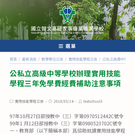
跳
轉
至
主
要
內
選單
容
首頁
/
最新消息
/
教學單位公告
/
實用技能學程公告
/
公私立高級中等學校
公私立高級中等學校辦理實用技能
學程三年免學費經費補助注意事項
Post
Post
Post
實用技能學程公告
2018/05/14
testschool3
category:
published:
author:
97年10月27日部授教中（三）字第0970512442C號令
99年1 月12日部授教中（三）字第0980523702C號令
一、教育部（以下簡稱本部）爲協助就讀實用技能學程