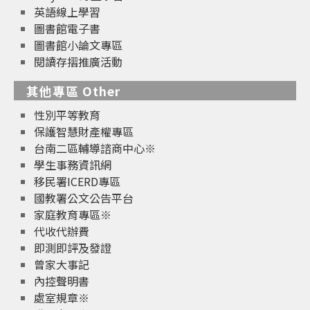
英語線上學習
圖書館電子書
圖書館小論文專區
閱讀存摺推廣活動
其他專區 Other
性別平等教育
保護智慧財產權專區
台南二區輔導諮商中心※
學生事務資訊網
移民署ICERD專區
國教署公文公告平台
家庭教育專區※
代收代辦費
即測即評及發證
曾家大事記
內控聲明書
處室規章※