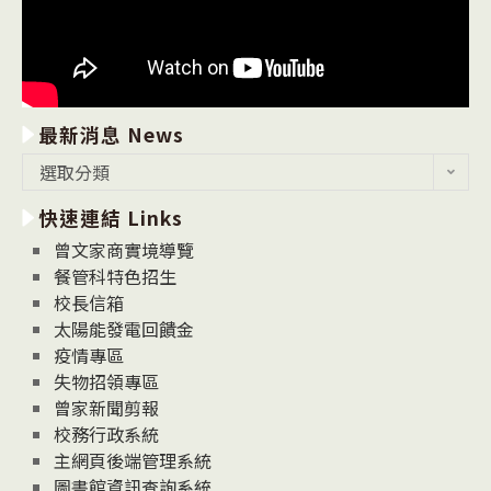
最新消息 News
最
選取分類
新
快速連結 Links
消
息
曾文家商實境導覽
News
餐管科特色招生
校長信箱
太陽能發電回饋金
疫情專區
失物招領專區
曾家新聞剪報
校務行政系統
主網頁後端管理系統
圖書館資訊查詢系統