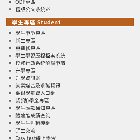
ODF專區
舊版公文系統※
學生專區 Student
學生申訴專區
新生專區
重補修專區
學生學習歷程檔案系統
校務行政系統解鎖申請
升學專區
升學資訊※
就業媒合及求職資訊
臺銀學雜費入口網
獎(助)學金專區
學生匯款通知專區
體適能成績查詢
學生生涯輔導網
師生交流
Easy test線上學習