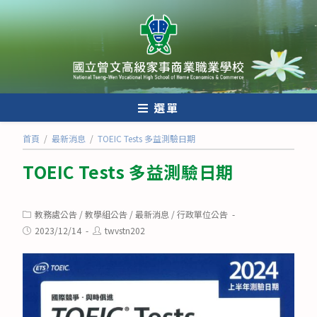
跳
轉
至
主
要
內
選單
容
首頁
/
最新消息
/
TOEIC Tests 多益測驗日期
TOEIC Tests 多益測驗日期
Post
教務處公告
/
教學組公告
/
最新消息
/
行政單位公告
category:
Post
Post
2023/12/14
twvstn202
published:
author: