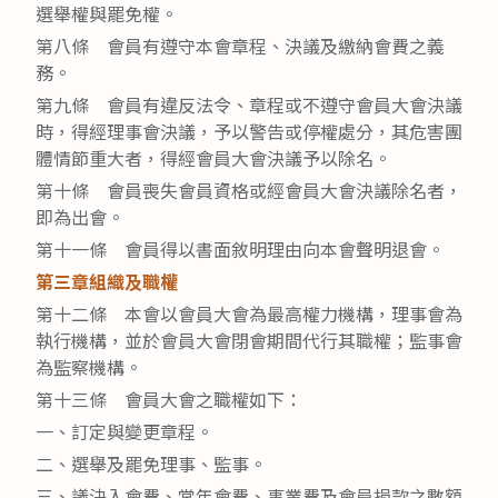
選舉權與罷免權。
第八條 會員有遵守本會章程、決議及繳納會費之義
務。
第九條 會員有違反法令、章程或不遵守會員大會決議
時，得經理事會決議，予以警告或停權處分，其危害團
體情節重大者，得經會員大會決議予以除名。
第十條 會員喪失會員資格或經會員大會決議除名者，
即為出會。
第十一條 會員得以書面敘明理由向本會聲明退會。
第三章組織及職權
第十二條 本會以會員大會為最高權力機構，理事會為
執行機構，並於會員大會閉會期間代行其職權；監事會
為監察機構。
第十三條 會員大會之職權如下：
一、訂定與變更章程。
二、選舉及罷免理事、監事。
三、議決入會費、常年會費、事業費及會員捐款之數額