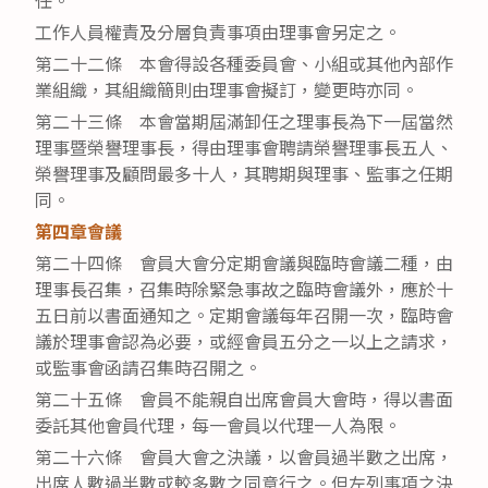
任。
工作人員權責及分層負責事項由理事會另定之。
第二十二條 本會得設各種委員會、小組或其他內部作
業組織，其組織簡則由理事會擬訂，變更時亦同。
第二十三條 本會當期屆滿卸任之理事長為下一屆當然
理事暨榮譽理事長，得由理事會聘請榮譽理事長五人、
榮譽理事及顧問最多十人，其聘期與理事、監事之任期
同。
第四章會議
第二十四條 會員大會分定期會議與臨時會議二種，由
理事長召集，召集時除緊急事故之臨時會議外，應於十
五日前以書面通知之。定期會議每年召開一次，臨時會
議於理事會認為必要，或經會員五分之一以上之請求，
或監事會函請召集時召開之。
第二十五條 會員不能親自出席會員大會時，得以書面
委託其他會員代理，每一會員以代理一人為限。
第二十六條 會員大會之決議，以會員過半數之出席，
出席人數過半數或較多數之同意行之。但左列事項之決