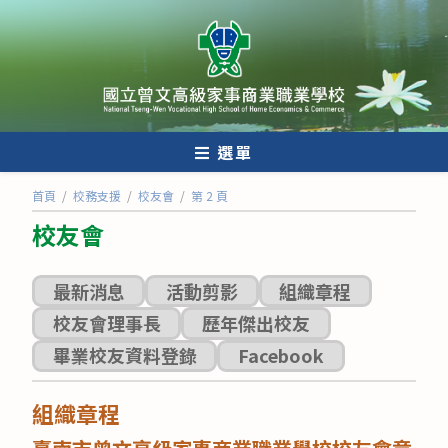
跳
轉
至
主
要
內
選單
容
首頁
/
校務支援
/
校友會
/
第 2 頁
校友會
最新消息
活動剪影
組織章程
校友會理事長
歷年傑出校友
畢業校友資料登錄
Facebook
組織章程