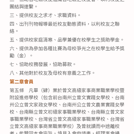
團結與連繫。
三、提供校友之求才、求職資料。
四、出刊刊物報導最近校友動態資料，以利校友之聯
絡。
五、提供校家庭清寒、品學兼優在校學生之獎助學金。
六、提供為參加各種比賽為母校爭光之在校學生給予獎
勵（金）。
七、協助校務發展，協助募款。
八、其他對於校友及母校有意義之工作。
第二章會員
第五條 凡畢（肄）業於曾文高級家事商業職業學校暨
附設進修學校（包含前台南州立曾文實踐女學校、台南
州公立曾文家政女學校、台南州公立曾文農業實踐女學
校、台南縣立曾文初級家事職業學校、台南縣立曾文家
事職業學校、台灣省立曾文高級家事職業學校、台灣省
立曾文高級家事商業職業學校）及曾就讀而中途離校
者，能贊同本會宗旨，填具入會申請書，經理事會通