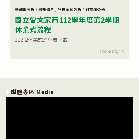
活
動〉
學務處公告
/
最新消息
/
行政單位公告
/
訓育組公告
中
國立曾文家商112學年度第2學期
休業式流程
112-2休業式流程表下載
在
留言功能已關閉
2024/06/19
〈國
立
曾
文
家
商
112
學
媒體專區 Media
年
度
第
2
學
期
休
業
式
流