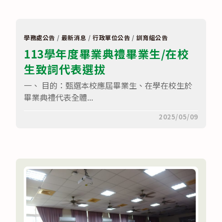
度
選
社
說
明〉
學務處公告
/
最新消息
/
行政單位公告
/
訓育組公告
中
113學年度畢業典禮畢業生/在校
生致詞代表選拔
一、 目的：甄選本校應屆畢業生、在學在校生於
畢業典禮代表全體...
在
留言功能已關閉
2025/05/09
〈113
學
年
度
畢
業
典
禮
畢
業
生/
在
校
生