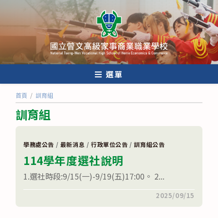
跳
轉
至
主
要
內
選單
容
首頁
/
訓育組
訓育組
學務處公告
/
最新消息
/
行政單位公告
/
訓育組公告
114學年度選社說明
1.選社時段:9/15(一)-9/19(五)17:00。 2...
在
留言功能已關閉
2025/09/15
〈114
學
年