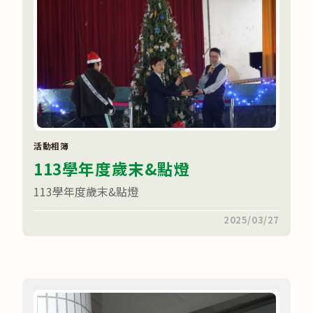
活動相簿
113學年度歲末&點燈
113學年度歲末&點燈
在
留言功能已關閉
2025/03/27
〈113
學
年
度
歲
末
&
點