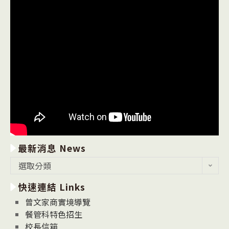
程〉
中
最新消息 News
最
選取分類
新
快速連結 Links
消
息
曾文家商實境導覽
News
餐管科特色招生
校長信箱