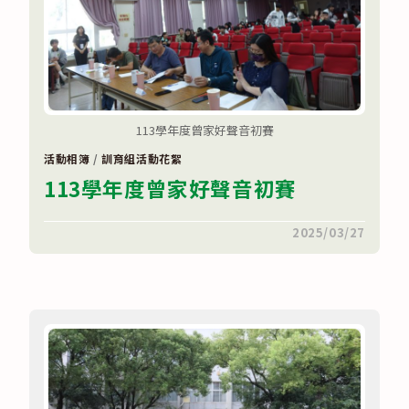
致
詞
代
表
選
拔〉
中
113學年度曾家好聲音初賽
活動相簿
/
訓育組活動花絮
113學年度曾家好聲音初賽
在
留言功能已關閉
2025/03/27
〈113
學
年
度
曾
家
好
聲
音
初
賽〉
中