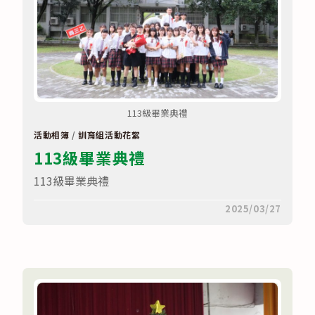
113級畢業典禮
活動相簿
/
訓育組活動花絮
113級畢業典禮
113級畢業典禮
在
留言功能已關閉
2025/03/27
〈113
級
畢
業
典
禮〉
中