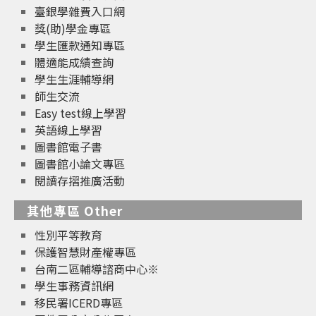
臺銀學雜費入口網
獎(助)學金專區
學生匯款通知專區
體適能成績查詢
學生生涯輔導網
師生交流
Easy test線上學習
英語線上學習
圖書館電子書
圖書館小論文專區
閱讀存摺推廣活動
其他專區 Other
性別平等教育
保護智慧財產權專區
台南二區輔導諮商中心※
學生事務資訊網
移民署ICERD專區