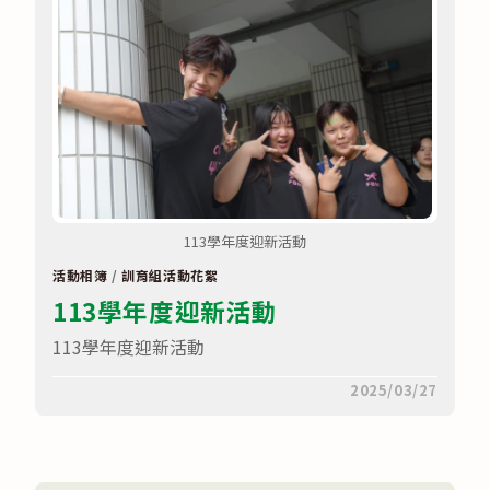
燈〉
中
113學年度迎新活動
活動相簿
/
訓育組活動花絮
113學年度迎新活動
113學年度迎新活動
在
留言功能已關閉
2025/03/27
〈113
學
年
度
迎
新