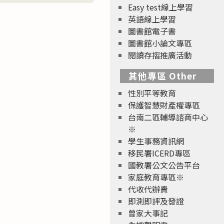
Easy test線上學習
英語線上學習
圖書館電子書
圖書館小論文專區
閱讀存摺推廣活動
其他專區 Other
性別平等教育
保護智慧財產權專區
台南二區輔導諮商中心
※
學生事務資訊網
移民署ICERD專區
國教署公文公告平台
家庭教育專區※
代收代辦費
即測即評及發證
曾家大事記