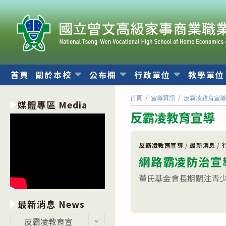
跳
轉
至
主
要
內
首頁
關於本校
公布欄
行政單位
教學單
容
首頁
/
宣導資訊
/
反霸凌教育宣
媒體專區 Media
反霸凌教育宣導
反霸凌教育宣導
/
最新消息
/
網路霸凌防治宣
董氏基金會長期關注青少
在
留言功能已關閉
最新消息 News
〈網
路
最
反霸凌教育宣
霸