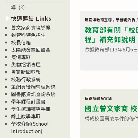
凌
新
防
導 (3)
消
治
宣
息
快速連結 Links
導
反霸凌教育宣導
/
學務處公告
News
短
曾文家商實境導覽
教育部有關「校
片-
「為
餐管科特色招生
程」補充如說明
社
校長信箱
群
互
依據教育部113年6月6日臺教
太陽能發電回饋金
動
疫情專區
立
界
在
留言功能已關閉
失物招領專區
線」〉
〈教
中
育
曾家新聞剪報
部
校務行政系統
有
關
主網頁後端管理系統
「校
圖書館資訊查詢系統
園
霸
反霸凌教育宣導
學年課程計畫書
凌
國立曾文家商 
防
學生選課輔導手冊
制
線上教學專區
準
構成校園霸凌事件的條件
則
學校介紹(School
（下
Introduction)
在
稱
留言功能已關閉
〈國
本