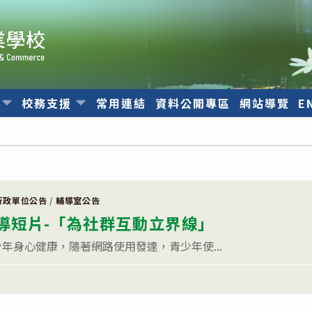
位
校務支援
常用連結
資料公開專區
網站導覽
E
導
行政單位公告
/
輔導室公告
導短片-「為社群互動立界線」
年身心健康，隨著網路使用發達，青少年使...