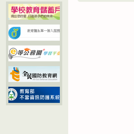
立
準
曾
則）
文
修
家
正
商
公
校
布
園
後
反
新
霸
舊
凌
法
教
規
育
處
議
理
題
流
–
程」
宣
補
導
充
資
如
料〉
說
中
明〉
中