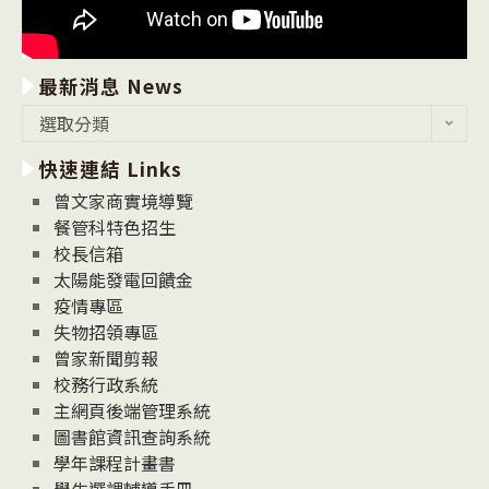
最新消息 News
最
選取分類
新
快速連結 Links
消
息
曾文家商實境導覽
News
餐管科特色招生
校長信箱
太陽能發電回饋金
疫情專區
失物招領專區
曾家新聞剪報
校務行政系統
主網頁後端管理系統
圖書館資訊查詢系統
學年課程計畫書