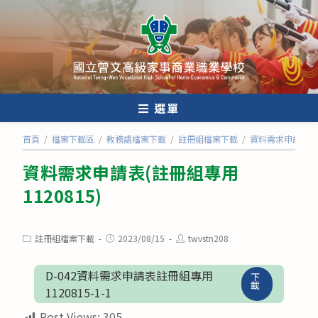
跳
轉
至
主
要
內
選單
容
首頁
/
檔案下載區
/
教務處檔案下載
/
註冊組檔案下載
/
資料需求申請表(註冊
資料需求申請表(註冊組專用
1120815)
Post
Post
Post
註冊組檔案下載
2023/08/15
twvstn208
category:
published:
author:
D-042資料需求申請表註冊組專用
下
載
1120815-1-1
Post Views:
305