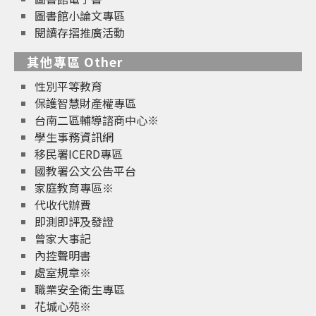
圖書館小論文專區
閱讀存摺推廣活動
其他專區 Other
性別平等教育
保護智慧財產權專區
台南二區輔導諮商中心※
學生事務資訊網
移民署ICERD專區
國教署公文公告平台
家庭教育專區※
代收代辦費
即測即評及發證
曾家大事記
內控聲明書
處室規章※
職業安全衛生專區
花城心苑※