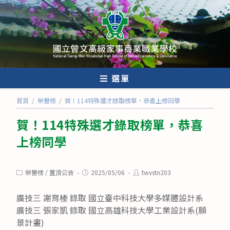
跳
轉
至
主
要
內
選單
容
首頁
/
榮譽榜
/
賀！114特殊選才錄取榜單，恭喜上榜同學
賀！114特殊選才錄取榜單，恭喜
上榜同學
Post
Post
Post
榮譽榜
/
置頂公告
2025/05/06
twvstn203
category:
published:
author:
廣技三 謝育榛 錄取 國立臺中科技大學多媒體設計系
廣技三 張家凱 錄取 國立高雄科技大學工業設計系(願
景計畫)