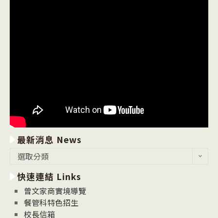
最新消息 News
最
選取分類
新
快速連結 Links
消
息
曾文家商實境導覽
News
餐管科特色招生
校長信箱