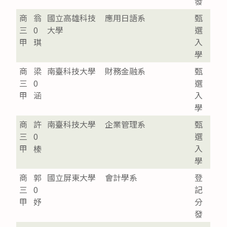
發
商
翁
國立高雄科技
應用日語系
甄
三
0
大學
選
甲
琪
入
學
商
梁
南臺科技大學
財務金融系
甄
三
0
選
甲
涵
入
學
商
許
南臺科技大學
企業管理系
甄
三
0
選
甲
榛
入
學
商
郭
國立屏東大學
會計學系
登
三
0
記
甲
妤
分
發