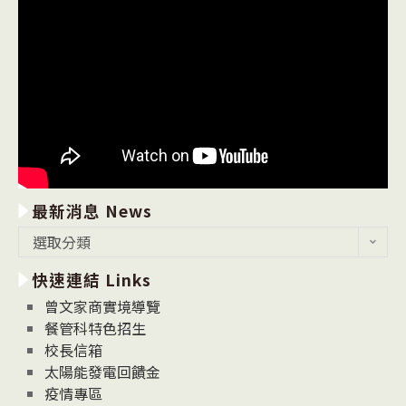
最新消息 News
最
選取分類
新
快速連結 Links
消
息
曾文家商實境導覽
News
餐管科特色招生
校長信箱
太陽能發電回饋金
疫情專區