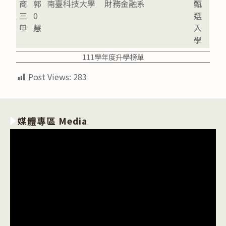
商
郭
南臺科技大學
財務金融系
甄
三
0
選
甲
慧
入
學
111學年度升學榜單
Post Views:
283
媒體專區 Media