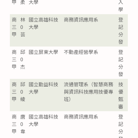
甲
柔
大學
入
學
商
林
國立高雄科技
商務資訊應用系
登
三
0
大學
記
甲
芸
分
發
商
邱
國立屏東大學
不動產經營學系
登
三
0
記
甲
杰
分
發
商
邱
國立勤益科技
流通管理系（智慧商務
技
三
0
大學
與資訊科技應用技優專
優
甲
綾
班）
甄
審
商
唐
國立高雄科技
商務資訊應用系
登
三
0
大學
記
甲
韋
分