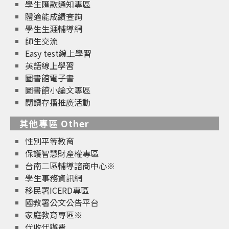
學生匯款通知專區
體適能成績查詢
學生生涯輔導網
師生交流
Easy test線上學習
英語線上學習
圖書館電子書
圖書館小論文專區
閱讀存摺推廣活動
其他專區 Other
性別平等教育
保護智慧財產權專區
台南二區輔導諮商中心※
學生事務資訊網
移民署ICERD專區
國教署公文公告平台
家庭教育專區※
代收代辦費