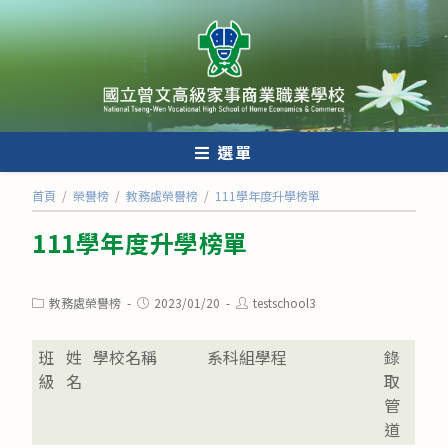
跳
轉
至
主
要
內
選單
容
首頁
/
榮譽榜
/
教務處榮譽榜
/
111學年度升學榜單
111學年度升學榜單
Post
Post
Post
教務處榮譽榜
2023/01/20
testschool3
category:
published:
author:
班
姓
學校名稱
系科組學程
錄
級
名
取
管
道