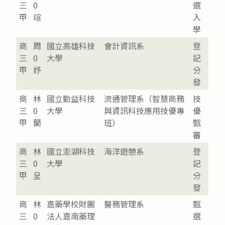
三
0
選
甲
瑄
入
學
商
周
國立高雄科技
會計資訊系
登
三
0
大學
記
甲
妤
分
發
商
林
國立勤益科技
流通管理系（智慧商務
技
三
0
大學
與資訊科技應用技優專
優
甲
蘭
班）
甄
審
商
林
國立澎湖科技
海洋遊憩系
登
三
0
大學
記
甲
呈
分
發
商
林
嘉藥學校財團
醫務管理系
甄
三
0
法人嘉南藥理
選