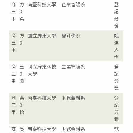
商
方
南臺科技大學
企業管理系
登
三
0
記
甲
柔
分
發
商
方
國立屏東大學
會計學系
甄
三
0
選
甲
入
學
商
王
國立屏東科技
工業管理系
登
三
0
大學
記
甲
閎
分
發
商
余
南臺科技大學
財務金融系
登
三
0
記
甲
怡
分
發
商
吳
南臺科技大學
財務金融系
甄