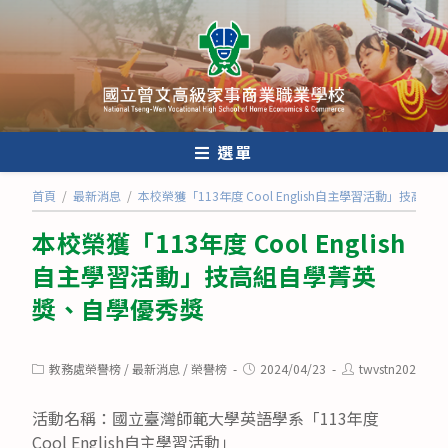
跳
轉
至
主
要
內
選單
容
首頁
/
最新消息
/
本校榮獲「113年度 Cool English自主學習活動」技
本校榮獲「113年度 Cool English
自主學習活動」技高組自學菁英
獎、自學優秀獎
Post
Post
Post
教務處榮譽榜
/
最新消息
/
榮譽榜
2024/04/23
twvstn202
category:
published:
author:
活動名稱：國立臺灣師範大學英語學系「113年度
Cool English自主學習活動」