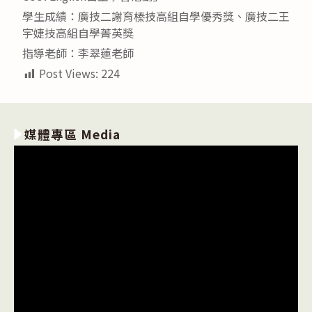
學生成績：廣技二謝育榛技高組自學優秀獎、廣技二王
宇婕技高組自學菁英獎
指導老師：李翠蓮老師
Post Views:
224
媒體專區 Media