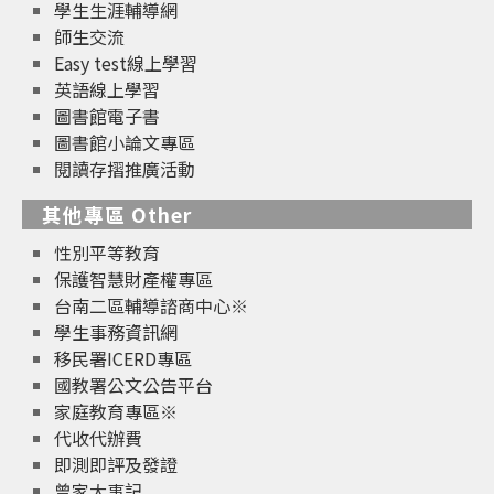
學生生涯輔導網
師生交流
Easy test線上學習
英語線上學習
圖書館電子書
圖書館小論文專區
閱讀存摺推廣活動
其他專區 Other
性別平等教育
保護智慧財產權專區
台南二區輔導諮商中心※
學生事務資訊網
移民署ICERD專區
國教署公文公告平台
家庭教育專區※
代收代辦費
即測即評及發證
曾家大事記