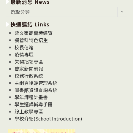
最新消息 News
最
選取分類
新
快速連結 Links
消
息
曾文家商實境導覽
News
餐管科特色招生
校長信箱
疫情專區
失物招領專區
曾家新聞剪報
校務行政系統
主網頁後端管理系統
圖書館資訊查詢系統
學年課程計畫書
學生選課輔導手冊
線上教學專區
學校介紹(School Introduction)