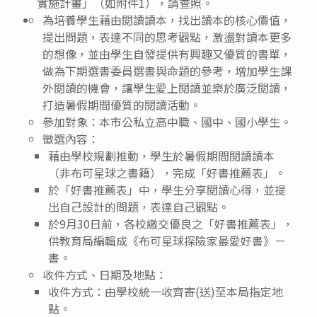
實施計畫」（如附件1），請查照。
為培養學生藉由閱讀讀本，找出讀本的核心價值，
提出問題，表達不同的思考觀點，激盪對讀本更多
的想像，並由學生自發提供有興趣又優質的書單，
做為下期選書委員選書與命題的參考，增加學生課
外閱讀的機會，讓學生愛上閱讀並樂於廣泛閱讀，
打造暑假期間優質的閱讀活動。
參加對象：本市公私立高中職、國中、國小學生。
徵選內容：
藉由學校規劃推動，學生於暑假期間閱讀讀本
（非布可星球之書籍），完成「好書推薦表」。
於「好書推薦表」中，學生分享閱讀心得，並提
出自己設計的問題，表達自己觀點。
於9月30日前，各校繳交優良之「好書推薦表」，
供教育局編輯成《布可星球探險家最愛好書》ㄧ
書。
收件方式、日期及地點：
收件方式：由學校統一收齊寄(送)至本局指定地
點。