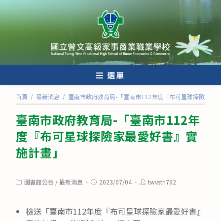
跳
轉
至
主
要
內
選單
容
首頁
/
最新消息
/
臺南市政府教育局-「臺南市112年度『布可星球探險家最
臺南市政府教育局-「臺南市112年
度『布可星球探險家最愛好書』實
施計畫」
Post
Post
Post
圖書館公告
/
最新消息
2023/07/04
twvstn762
category:
published:
author:
檢送「臺南市112年度『布可星球探險家最愛好書』