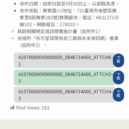
收件日期：自即日起至9月30日止，以郵戳為憑。
收件地點：菁寮國小(地址：731臺南市後壁區菁
寮里8鄰菁寮282號)教務處收，電話：6621271分
機102，網路電話：178010。
其餘相關規定請詳閱實施計畫（如附件1）
另檢附「布可星球現有前三期與未來第四期」書單
（如附件2）。
A10700000V0000000_0846734A00_ATTCH6-
下
載
1
A10700000V0000000_0846734A00_ATTCH3-
下
載
3
A10700000V0000000_0846734A00_ATTCH4-
下
載
3
Post Views:
162