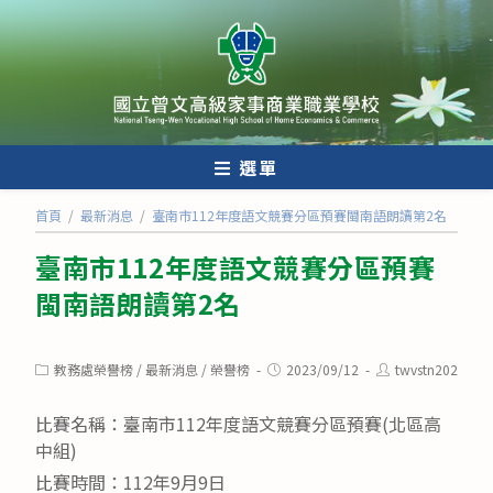
跳
轉
至
主
要
內
選單
容
首頁
/
最新消息
/
臺南市112年度語文競賽分區預賽閩南語朗讀第2名
臺南市112年度語文競賽分區預賽
閩南語朗讀第2名
Post
Post
Post
教務處榮譽榜
/
最新消息
/
榮譽榜
2023/09/12
twvstn202
category:
published:
author:
比賽名稱：臺南市112年度語文競賽分區預賽(北區高
中組)
比賽時間：112年9月9日