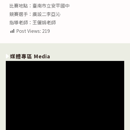
比賽地點：臺南市立安平國中
競賽選手：廣設二李亞沁
指導老師：王儷娟老師
Post Views:
219
媒體專區 Media