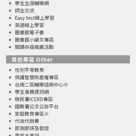
學生生涯輔導網
師生交流
Easy test線上學習
英語線上學習
圖書館電子書
圖書館小論文專區
閱讀存摺推廣活動
其他專區 Other
性別平等教育
保護智慧財產權專區
台南二區輔導諮商中心※
學生事務資訊網
移民署ICERD專區
國教署公文公告平台
家庭教育專區※
代收代辦費
即測即評及發證
曾家大事記