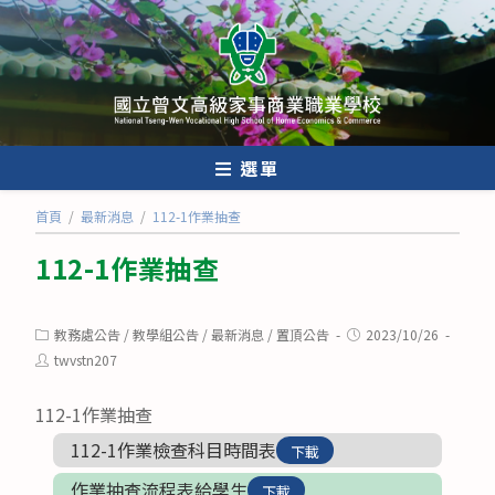
跳
轉
至
主
要
內
選單
容
首頁
/
最新消息
/
112-1作業抽查
112-1作業抽查
Post
Post
教務處公告
/
教學組公告
/
最新消息
/
置頂公告
2023/10/26
category:
published:
Post
twvstn207
author:
112-1作業抽查
112-1作業檢查科目時間表
下載
作業抽查流程表給學生
下載