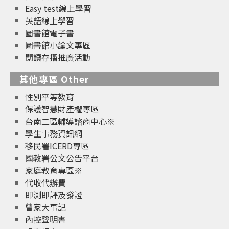
Easy test線上學習
英語線上學習
圖書館電子書
圖書館小論文專區
閱讀存摺推廣活動
其他專區 Other
性別平等教育
保護智慧財產權專區
台南二區輔導諮商中心※
學生事務資訊網
移民署ICERD專區
國教署公文公告平台
家庭教育專區※
代收代辦費
即測即評及發證
曾家大事記
內控聲明書