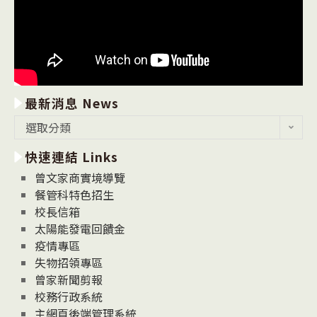
最新消息 News
最
選取分類
新
快速連結 Links
消
息
曾文家商實境導覽
News
餐管科特色招生
校長信箱
太陽能發電回饋金
疫情專區
失物招領專區
曾家新聞剪報
校務行政系統
主網頁後端管理系統