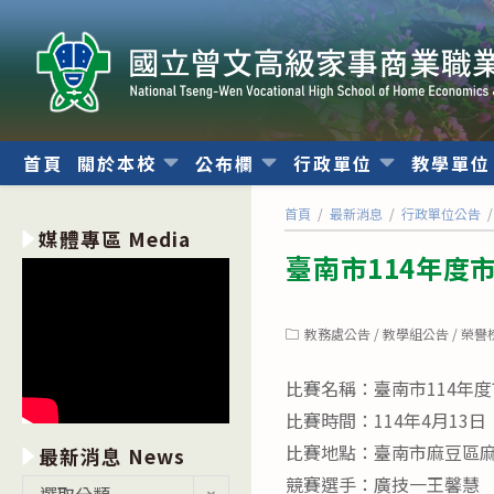
跳
轉
至
主
要
內
首頁
關於本校
公布欄
行政單位
教學單
容
首頁
/
最新消息
/
行政單位公告
/
媒體專區 Media
臺南市114年度
Post
教務處公告
/
教學組公告
/
榮譽
category:
比賽名稱：臺南市114年
比賽時間：114年4月13日
比賽地點：臺南市麻豆區
最新消息 News
競賽選手：廣技一王馨慧
最
選取分類