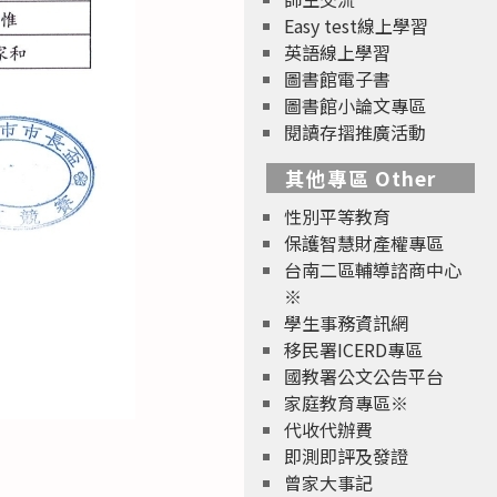
Easy test線上學習
英語線上學習
圖書館電子書
圖書館小論文專區
閱讀存摺推廣活動
其他專區 Other
性別平等教育
保護智慧財產權專區
台南二區輔導諮商中心
※
學生事務資訊網
移民署ICERD專區
國教署公文公告平台
家庭教育專區※
代收代辦費
即測即評及發證
曾家大事記