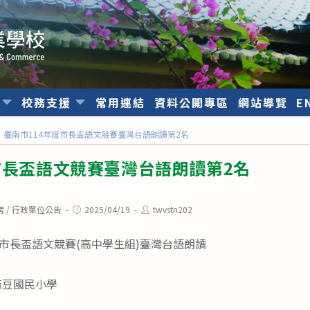
位
校務支援
常用連結
資料公開專區
網站導覽
E
臺南市114年度市長盃語文競賽臺灣台語朗讀第2名
市長盃語文競賽臺灣台語朗讀第2名
Post
Post
榜
/
行政單位公告
2025/04/19
twvstn202
published:
author:
度市長盃語文競賽(高中學生組)臺灣台語朗讀
麻豆國民小學