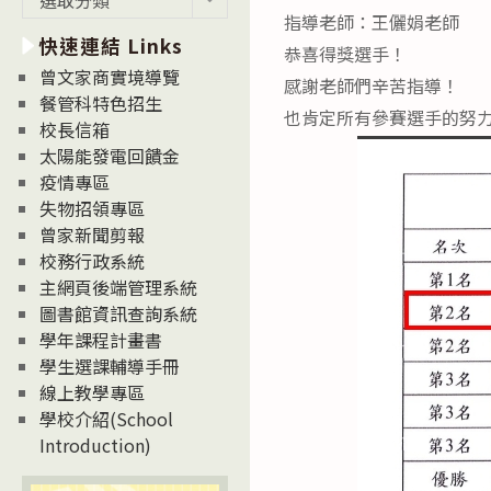
新
指導老師：王儷娟老師
快速連結 Links
消
恭喜得獎選手！
息
曾文家商實境導覽
感謝老師們辛苦指導！
News
餐管科特色招生
也肯定所有參賽選手的努
校長信箱
太陽能發電回饋金
疫情專區
失物招領專區
曾家新聞剪報
校務行政系統
主網頁後端管理系統
圖書館資訊查詢系統
學年課程計畫書
學生選課輔導手冊
線上教學專區
學校介紹(School
Introduction)