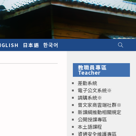
NGLISH
日本語
한국어
教職員專區
Teacher
差勤系統
電子公文系統※
請購系統※
曾文家商雲端社群※
新課綱推動相關規定
公開授課專區
本土語課程
資通安全維護專區