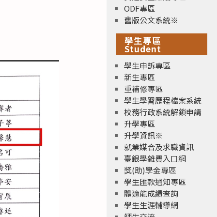
ODF專區
舊版公文系統※
學生專區
Student
學生申訴專區
新生專區
重補修專區
學生學習歷程檔案系統
校務行政系統解鎖申請
升學專區
升學資訊※
就業媒合及求職資訊
臺銀學雜費入口網
獎(助)學金專區
學生匯款通知專區
體適能成績查詢
學生生涯輔導網
師生交流