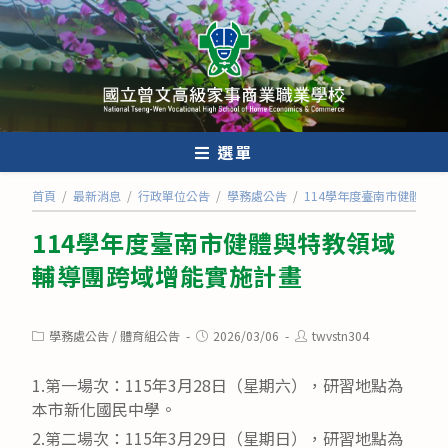
跳
轉
至
主
要
內
選單
容
首頁
/
最新消息
/
行政單位公告
/
學務處公告
/
114學年度臺南市健體與
114學年度臺南市健體與特教領域
輔導團跨域增能實施計畫
Post
Post
Post
學務處公告
/
體育組公告
2026/03/06
twvstn304
category:
published:
author:
1.第一場次：115年3月28日（星期六），研習地點為
本市新化國民中學。
2.第二場次：115年3月29日（星期日），研習地點為