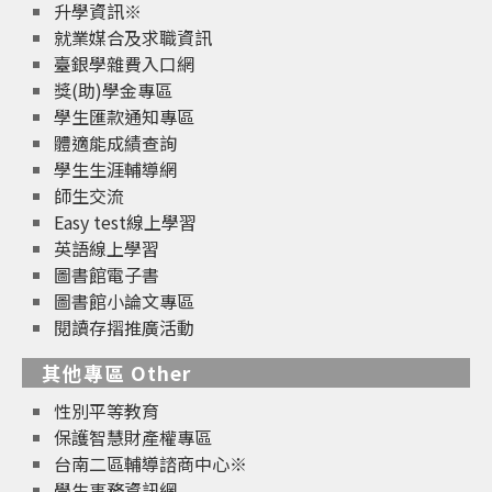
升學資訊※
就業媒合及求職資訊
臺銀學雜費入口網
獎(助)學金專區
學生匯款通知專區
體適能成績查詢
學生生涯輔導網
師生交流
Easy test線上學習
英語線上學習
圖書館電子書
圖書館小論文專區
閱讀存摺推廣活動
其他專區 Other
性別平等教育
保護智慧財產權專區
台南二區輔導諮商中心※
學生事務資訊網