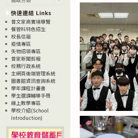
新
快速連結 Links
消
息
曾文家商實境導覽
News
餐管科特色招生
校長信箱
疫情專區
失物招領專區
曾家新聞剪報
校務行政系統
主網頁後端管理系統
圖書館資訊查詢系統
學年課程計畫書
學生選課輔導手冊
線上教學專區
學校介紹(School
Introduction)