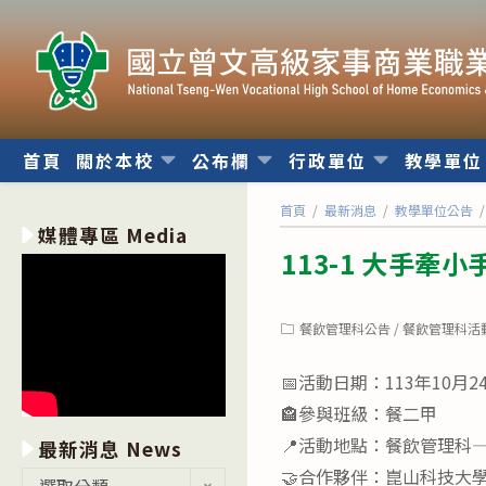
跳
轉
至
主
要
內
首頁
關於本校
公布欄
行政單位
教學單
容
首頁
/
最新消息
/
教學單位公告
/
媒體專區 Media
113-1 大手牽
Post
餐飲管理科公告
/
餐飲管理科活
category:
📅活動日期：113年10月2
🏤參與班級：餐二甲
📍活動地點：餐飲管理科
最新消息 News
🤝合作夥伴：崑山科技大
最
選取分類