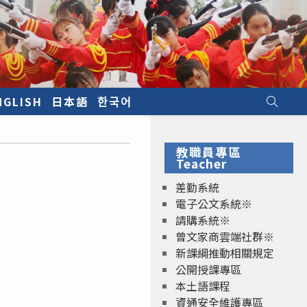
NGLISH
日本語
한국어
教職員專區
Teacher
差勤系統
電子公文系統※
請購系統※
曾文家商雲端社群※
新課綱推動相關規定
公開授課專區
本土語課程
資通安全維護專區