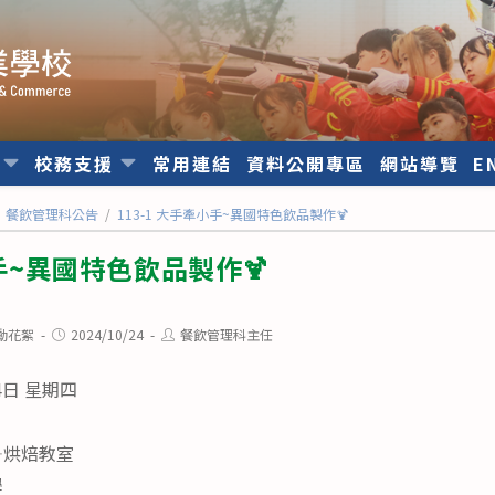
位
校務支援
常用連結
資料公開專區
網站導覽
E
餐飲管理科公告
/
113-1 大手牽小手~異國特色飲品製作🍹
小手~異國特色飲品製作🍹
Post
Post
動花絮
2024/10/24
餐飲管理科主任
published:
author:
4日 星期四
—烘焙教室
學