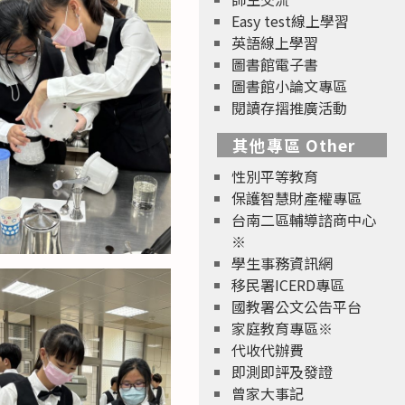
Easy test線上學習
英語線上學習
圖書館電子書
圖書館小論文專區
閱讀存摺推廣活動
其他專區 Other
性別平等教育
保護智慧財產權專區
台南二區輔導諮商中心
※
學生事務資訊網
移民署ICERD專區
國教署公文公告平台
家庭教育專區※
代收代辦費
即測即評及發證
曾家大事記