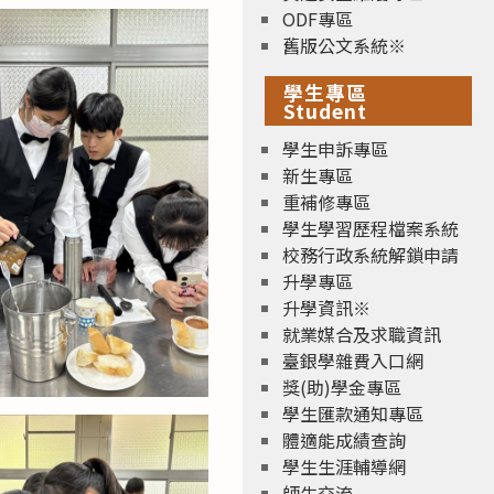
ODF專區
舊版公文系統※
學生專區
Student
學生申訴專區
新生專區
重補修專區
學生學習歷程檔案系統
校務行政系統解鎖申請
升學專區
升學資訊※
就業媒合及求職資訊
臺銀學雜費入口網
獎(助)學金專區
學生匯款通知專區
體適能成績查詢
學生生涯輔導網
師生交流