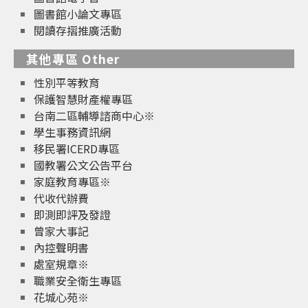
圖書館小論文專區
閱讀存摺推廣活動
其他專區 Other
性別平等教育
保護智慧財產權專區
台南二區輔導諮商中心※
學生事務資訊網
移民署ICERD專區
國教署公文公告平台
家庭教育專區※
代收代辦費
即測即評及發證
曾家大事記
內控聲明書
處室規章※
職業安全衛生專區
花城心苑※