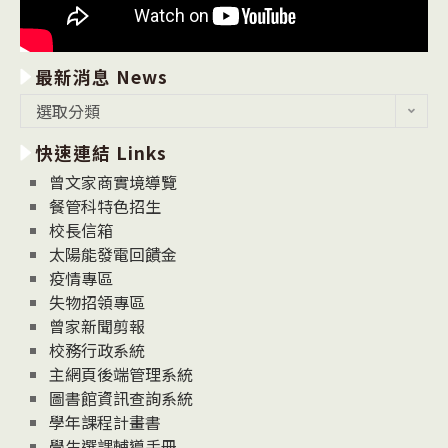
最新消息 News
最
選取分類
新
快速連結 Links
消
息
曾文家商實境導覽
News
餐管科特色招生
校長信箱
太陽能發電回饋金
疫情專區
失物招領專區
曾家新聞剪報
校務行政系統
主網頁後端管理系統
圖書館資訊查詢系統
學年課程計畫書
學生選課輔導手冊