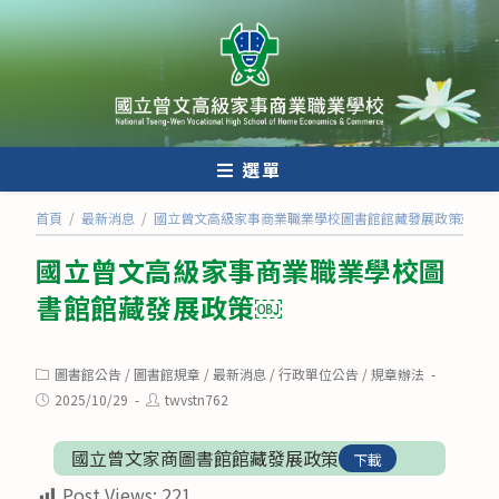
跳
轉
至
主
要
內
選單
容
首頁
/
最新消息
/
國立曾文高級家事商業職業學校圖書館館藏發展政策￼
國立曾文高級家事商業職業學校圖
書館館藏發展政策￼
Post
圖書館公告
/
圖書館規章
/
最新消息
/
行政單位公告
/
規章辦法
category:
Post
Post
2025/10/29
twvstn762
published:
author:
國立曾文家商圖書館館藏發展政策
下載
Post Views:
221