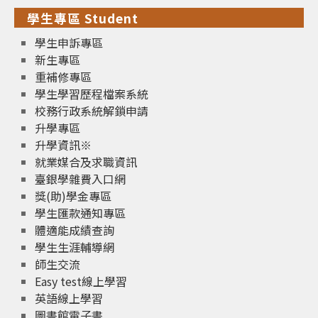
學生專區 Student
學生申訴專區
新生專區
重補修專區
學生學習歷程檔案系統
校務行政系統解鎖申請
升學專區
升學資訊※
就業媒合及求職資訊
臺銀學雜費入口網
獎(助)學金專區
學生匯款通知專區
體適能成績查詢
學生生涯輔導網
師生交流
Easy test線上學習
英語線上學習
圖書館電子書