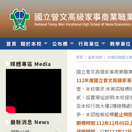
跳
轉
至
主
要
內
首頁
關於本校
公布欄
行政單位
教學單
容
首頁
/
最新消息
/
光電招租國立
媒體專區 Media
國立曾文高級家事商業職
112年度國立曾文高級家
壹、本校需求:本案招租標
貳、設置場址說明:本校提
至本校行政大樓2樓總務處集
參、本招租案投標
截止時
最新消息 News
開標時間
:
112年12月05日
最
評選時間：
訂
於
112年12
選取分類