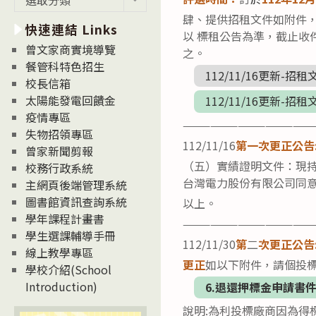
新
肆、提供招租文件如附件，
快速連結 Links
消
以 標租公告為準，截止
息
曾文家商實境導覽
之。
News
餐管科特色招生
112/11/16更新-招租
校長信箱
太陽能發電回饋金
112/11/16更新-招租
疫情專區
——————————————
失物招領專區
112/11/16
第一次更正公告
曾家新聞剪報
（五）實績證明文件：現
校務行政系統
台灣電力股份有限公司同
主網頁後端管理系統
圖書館資訊查詢系統
以上。
學年課程計畫書
——————————————
學生選課輔導手冊
112/11/30
第
二
次更正公告
線上教學專區
更正
如以下附件，請個投標廠
學校介紹(School
Introduction)
6.退還押標金申請書件(
說明:為利投標廠商因為