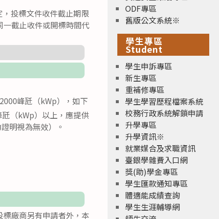
ODF專區
規定，投標文件收件截止期限
舊版公文系統※
同一截止收件或開標時間代
學生專區
Student
學生申訴專區
新生專區
重補修專區
 2000峰瓩（kWp），如下
學生學習歷程檔案系統
校務行政系統解鎖申請
峰瓩（kWp）以上，應提供
升學專區
約證明視為無效）。
升學資訊※
就業媒合及求職資訊
臺銀學雜費入口網
獎(助)學金專區
學生匯款通知專區
體適能成績查詢
學生生涯輔導網
投標廠商另有申請者外，本
師生交流