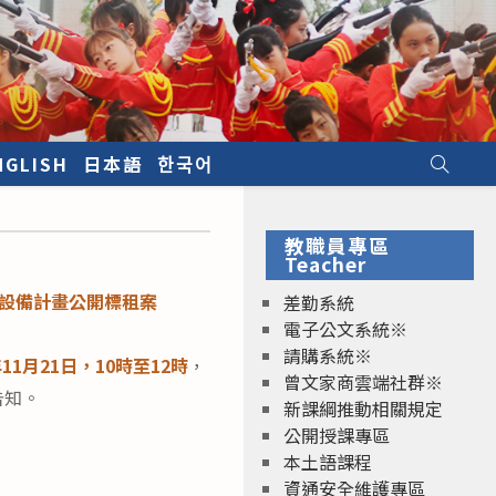
NGLISH
日本語
한국어
教職員專區
Teacher
電設備計畫公開標租案
差勤系統
電子公文系統※
請購系統※
年11月21日，10時至12時
，
曾文家商雲端社群※
告知。
新課綱推動相關規定
公開授課專區
本土語課程
資通安全維護專區