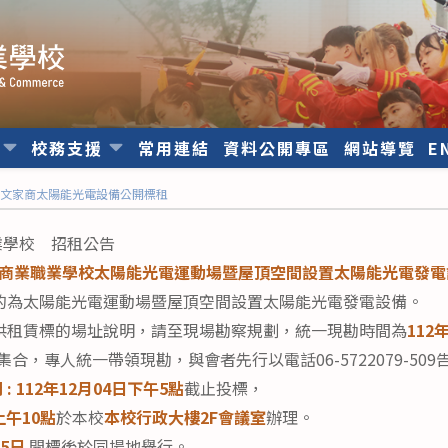
位
校務支援
常用連結
資料公開專區
網站導覽
E
曾文家商太陽能光電設備公開標租
業學校 招租公告
事商業職業學校太陽能光電運動場暨屋頂空間設置太陽能光電發
的為太陽能光電運動場暨屋頂空間設置太陽能光電發電設備。
供租賃標的場址說明，請至現場勘察規劃，統一現勘時間為
112
合，專人統一帶領現勘，與會者先行以電話06-5722079-509
間
: 112年12月04日下午5點
截止投標，
上午10點
於本校
本校行政大樓2F會議室
辦理。
月5日
開標後於同場地舉行。