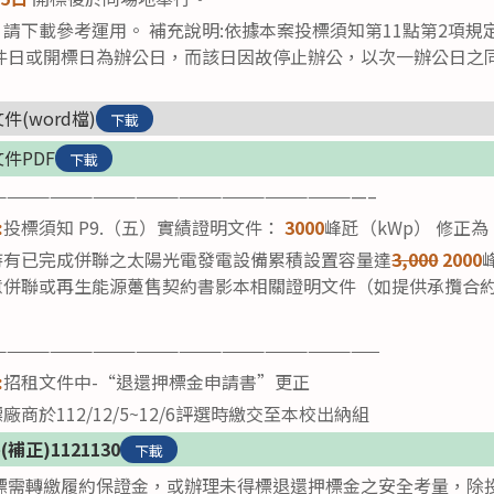
請下載參考運用。 補充說明:依據本案投標須知第11點第2項
收件日或開標日為辦公日，而該日因故停止辦公，以次一辦公日之
文件(word檔)
下載
文件PDF
下載
——————————————————————————–
:
投標須知 P9.（五）實績證明文件：
3000
峰瓩（kWp） 修正為
持有已完成併聯之太陽光電發電設備累積設置容量達
3,000
2000
意併聯或再生能源躉售契約書影本相關證明文件（如提供承攬合
———————————————————————————
:
招租文件中-“退還押標金申請書”更正
商於112/12/5~12/6評選時繳交至本校出納組
補正)1121130
下載
得標需轉繳履約保證金，或辦理未得標退還押標金之安全考量，除