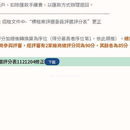
帳戶，扣除匯款手續費，以匯款方式辦理退回。
—————————————————————————————-
:
招租文件中-“標租案評選委員評選評分表”更正
得分加總後轉換算為序位（得分最高者序位第1，依此類推）。
總
商參與評審，經評審有2家廠商總評分同為90分，其餘各為85分
評分表1121204修正
下載