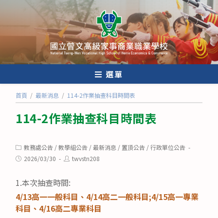
跳
轉
至
主
要
內
選單
容
首頁
/
最新消息
/
114-2作業抽查科目時間表
114-2作業抽查科目時間表
Post
教務處公告
/
教學組公告
/
最新消息
/
置頂公告
/
行政單位公告
category:
Post
Post
2026/03/30
twvstn208
published:
author:
1.本次抽查時間:
4/13高一一般科目、4/14高二一般科目;4/15高一專業
科目、4/16高二專業科目