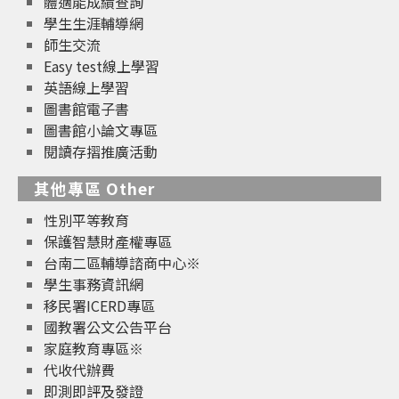
體適能成績查詢
學生生涯輔導網
師生交流
Easy test線上學習
英語線上學習
圖書館電子書
圖書館小論文專區
閱讀存摺推廣活動
其他專區 Other
性別平等教育
保護智慧財產權專區
台南二區輔導諮商中心※
學生事務資訊網
移民署ICERD專區
國教署公文公告平台
家庭教育專區※
代收代辦費
即測即評及發證